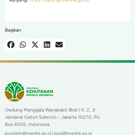
Bagikan
Facebook
Whatsapp
X-Twitter
Linkedin
Email
Gedung Manggala Wanabakti Blok I lt. 2, Jl.
Jenderal Gatot Subroto - Jakarta 10270, Po
Box 6505, Indonesia.
pusdatin@menlhk.go.id | ppid@menlhk.go.id