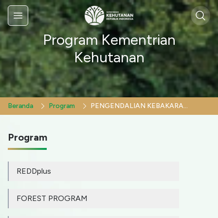
Sear
Menu
Program Kementrian
Kehutanan
Beranda
Program
PENGENDALIAN KEBAKARAN HUTAN
Program
REDDplus
FOREST PROGRAM