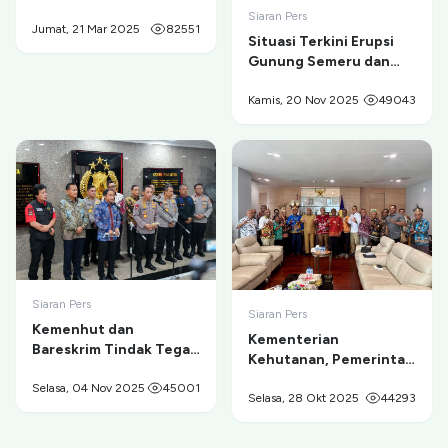
Siaran Pers
Jumat, 21 Mar 2025
82551
Situasi Terkini Erupsi
Gunung Semeru dan
Evakuasi Pendaki di
Ranu Kumbolo
Kamis, 20 Nov 2025
49043
Siaran Pers
Siaran Pers
Kemenhut dan
Kementerian
Bareskrim Tindak Tegas
Kehutanan, Pemerintah
Tambang Ilegal di
Provinsi Papua, dan
Taman Nasional Gunung
Selasa, 04 Nov 2025
45001
Masyarakat Adat
Selasa, 28 Okt 2025
44293
Merapi
Sepakat Berdamai dan
Berkolaborasi untuk