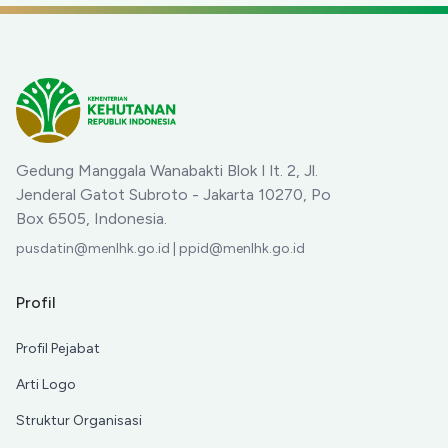
Pelestarian
Cenderawasih serta
Pemberdayaan Ekonomi
Masyarakat
Gedung Manggala Wanabakti Blok I lt. 2, Jl.
Jenderal Gatot Subroto - Jakarta 10270, Po
Box 6505, Indonesia.
pusdatin@menlhk.go.id | ppid@menlhk.go.id
Profil
Profil Pejabat
Arti Logo
Struktur Organisasi