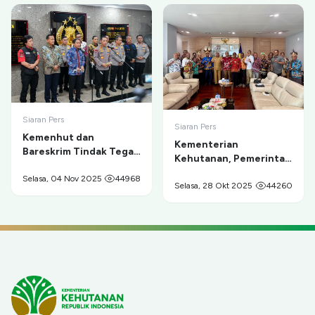
Siaran Pers
Siaran Pers
Kemenhut dan
Kementerian
Bareskrim Tindak Tegas
Kehutanan, Pemerintah
Tambang Ilegal di
Provinsi Papua, dan
Taman Nasional Gunung
Selasa, 04 Nov 2025
44968
Masyarakat Adat
Selasa, 28 Okt 2025
44260
Merapi
Sepakat Berdamai dan
Berkolaborasi untuk
Pelestarian
Cenderawasih serta
Pemberdayaan Ekonomi
Masyarakat