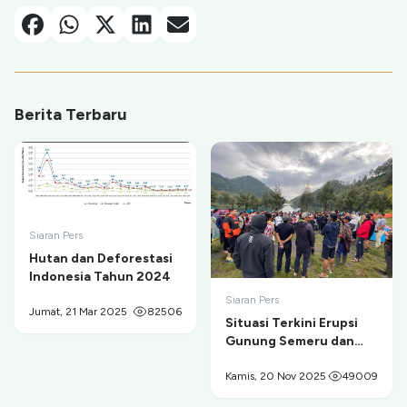
Facebook
Whatsapp
X-Twitter
Linkedin
Email
Berita Terbaru
Siaran Pers
Hutan dan Deforestasi
Indonesia Tahun 2024
Siaran Pers
Jumat, 21 Mar 2025
82506
Situasi Terkini Erupsi
Gunung Semeru dan
Evakuasi Pendaki di
Ranu Kumbolo
Kamis, 20 Nov 2025
49009