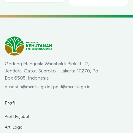
Merapi
Sepakat Berdamai dan
Berkolaborasi untuk
Pelestarian
Cenderawasih serta
Pemberdayaan Ekonomi
Masyarakat
Gedung Manggala Wanabakti Blok I lt. 2, Jl.
Jenderal Gatot Subroto - Jakarta 10270, Po
Box 6505, Indonesia.
pusdatin@menlhk.go.id | ppid@menlhk.go.id
Profil
Profil Pejabat
Arti Logo