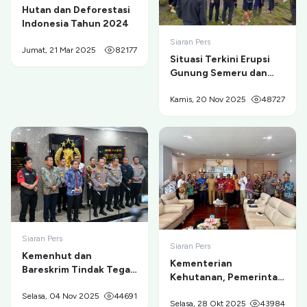
Hutan dan Deforestasi
Indonesia Tahun 2024
Siaran Pers
Jumat, 21 Mar 2025
82177
Situasi Terkini Erupsi
Gunung Semeru dan
Evakuasi Pendaki di
Ranu Kumbolo
Kamis, 20 Nov 2025
48727
Siaran Pers
Siaran Pers
Kemenhut dan
Kementerian
Bareskrim Tindak Tegas
Kehutanan, Pemerintah
Tambang Ilegal di
Provinsi Papua, dan
Taman Nasional Gunung
Selasa, 04 Nov 2025
44691
Masyarakat Adat
Selasa, 28 Okt 2025
43984