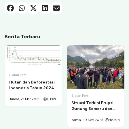
Facebook
Whatsapp
X-Twitter
Linkedin
Email
Berita Terbaru
Siaran Pers
Hutan dan Deforestasi
Indonesia Tahun 2024
Siaran Pers
Jumat, 21 Mar 2025
81920
Situasi Terkini Erupsi
Gunung Semeru dan
Evakuasi Pendaki di
Ranu Kumbolo
Kamis, 20 Nov 2025
48498