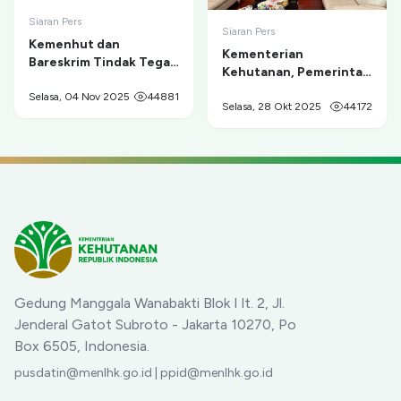
Siaran Pers
Siaran Pers
Kemenhut dan
Kementerian
Bareskrim Tindak Tegas
Kehutanan, Pemerintah
Tambang Ilegal di
Provinsi Papua, dan
Taman Nasional Gunung
Selasa, 04 Nov 2025
44881
Masyarakat Adat
Selasa, 28 Okt 2025
44172
Merapi
Sepakat Berdamai dan
Berkolaborasi untuk
Pelestarian
Cenderawasih serta
Pemberdayaan Ekonomi
Masyarakat
Gedung Manggala Wanabakti Blok I lt. 2, Jl.
Jenderal Gatot Subroto - Jakarta 10270, Po
Box 6505, Indonesia.
pusdatin@menlhk.go.id | ppid@menlhk.go.id