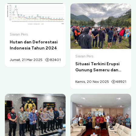
Siaran Pers
Hutan dan Deforestasi
Indonesia Tahun 2024
Siaran Pers
Jumat, 21 Mar 2025
82401
Situasi Terkini Erupsi
Gunung Semeru dan
Evakuasi Pendaki di
Ranu Kumbolo
Kamis, 20 Nov 2025
48921