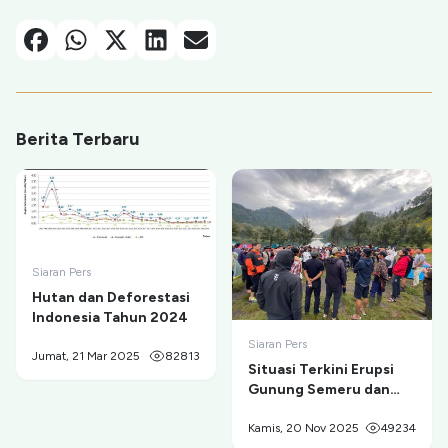
Facebook
Whatsapp
X-Twitter
Linkedin
Email
Berita Terbaru
Siaran Pers
Hutan dan Deforestasi
Indonesia Tahun 2024
Siaran Pers
Jumat, 21 Mar 2025
82813
Situasi Terkini Erupsi
Gunung Semeru dan
Evakuasi Pendaki di
Ranu Kumbolo
Kamis, 20 Nov 2025
49234