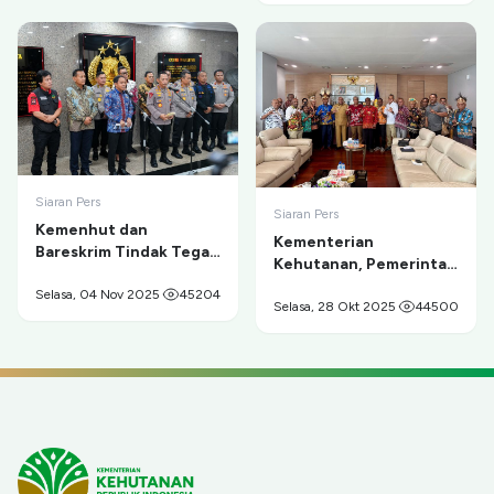
Siaran Pers
Siaran Pers
Kemenhut dan
Kementerian
Bareskrim Tindak Tegas
Kehutanan, Pemerintah
Tambang Ilegal di
Provinsi Papua, dan
Taman Nasional Gunung
Selasa, 04 Nov 2025
45204
Masyarakat Adat
Selasa, 28 Okt 2025
44500
Merapi
Sepakat Berdamai dan
Berkolaborasi untuk
Pelestarian
Cenderawasih serta
Pemberdayaan Ekonomi
Masyarakat