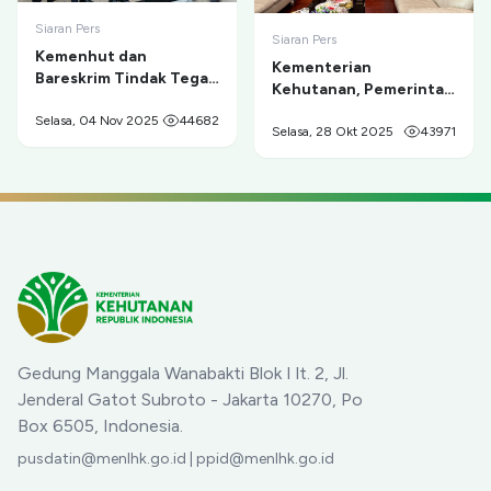
Siaran Pers
Siaran Pers
Kemenhut dan
Kementerian
Bareskrim Tindak Tegas
Kehutanan, Pemerintah
Tambang Ilegal di
Provinsi Papua, dan
Taman Nasional Gunung
Selasa, 04 Nov 2025
44682
Masyarakat Adat
Selasa, 28 Okt 2025
43971
Merapi
Sepakat Berdamai dan
Berkolaborasi untuk
Pelestarian
Cenderawasih serta
Pemberdayaan Ekonomi
Masyarakat
Gedung Manggala Wanabakti Blok I lt. 2, Jl.
Jenderal Gatot Subroto - Jakarta 10270, Po
Box 6505, Indonesia.
pusdatin@menlhk.go.id | ppid@menlhk.go.id