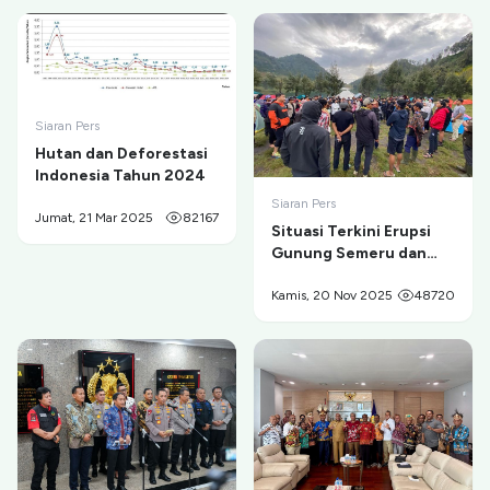
Siaran Pers
Hutan dan Deforestasi
Indonesia Tahun 2024
Siaran Pers
Jumat, 21 Mar 2025
82167
Situasi Terkini Erupsi
Gunung Semeru dan
Evakuasi Pendaki di
Ranu Kumbolo
Kamis, 20 Nov 2025
48720