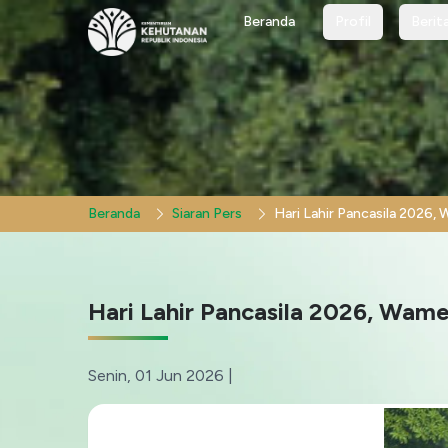
Profil
Berit
Beranda
Profil
Berit
Beranda
Siaran Pers
Hari Lahir Pancasila 2026, Wa
Senin, 01 Jun 2026
|