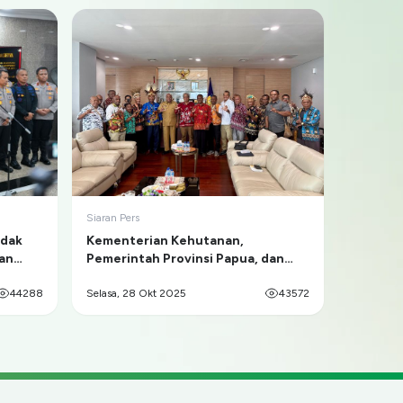
Siaran Pers
ndak
Kementerian Kehutanan,
man
Pemerintah Provinsi Papua, dan
Masyarakat Adat Sepakat Berdamai
44288
dan Berkolaborasi untuk
Selasa, 28 Okt 2025
43572
Pelestarian Cenderawasih serta
Pemberdayaan Ekonomi
Masyarakat