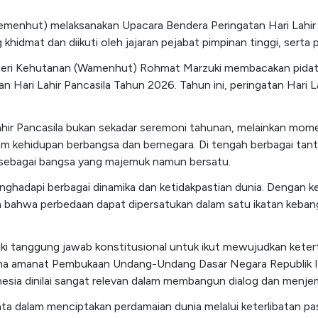
emenhut) melaksanakan Upacara Bendera Peringatan Hari Lahir 
g khidmat dan diikuti oleh jajaran pejabat pimpinan tinggi, ser
nteri Kehutanan (Wamenhut) Rohmat Marzuki membacakan pidat
an Hari Lahir Pancasila Tahun 2026. Tahun ini, peringatan Hari
hir Pancasila bukan sekadar seremoni tahunan, melainkan momen
m kehidupan berbangsa dan bernegara. Di tengah berbagai tanta
sebagai bangsa yang majemuk namun bersatu.
nghadapi berbagai dinamika dan ketidakpastian dunia. Dengan ke
a bahwa perbedaan dapat dipersatukan dalam satu ikatan keba
iki tanggung jawab konstitusional untuk ikut mewujudkan keter
mana amanat Pembukaan Undang-Undang Dasar Negara Republik I
sia dinilai sangat relevan dalam membangun dialog dan menjemb
ata dalam menciptakan perdamaian dunia melalui keterlibatan p