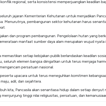
 konflik regional, serta konsistensi memperjuangkan keadilan 
luruh jajaran Kementerian Kehutanan untuk menjadikan Pancasi
. Menurutnya, pembangunan sektor kehutanan harus senantiasa b
kat.
kebijakan dan program pembangunan. Pengelolaan hutan yang berk
emerataan manfaat sumber daya alam merupakan wujud nyata imp
 memastikan setiap kebijakan publik berlandaskan keadilan so
itu, seluruh elemen bangsa diingatkan untuk terus menjaga harm
at mengancam persatuan nasional.
peserta upacara untuk terus meneguhkan komitmen kebangsaa
ju, adil, dan sejahtera.
buh kita, Pancasila akan senantiasa hidup dalam setiap denyut n
enjunjung tinggi nilai religiusitas, persatuan, dan kemanusiaa