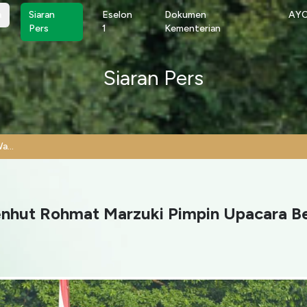
a
a
Siaran
Eselon
Dokumen
AY
Pers
1
Kementerian
Siaran Pers
Hari Lahir Pancasila 2026, Wamenhut Rohmat Marzuki Pimpin Upacara Bendera di Manggala Wanabakti
menhut Rohmat Marzuki Pimpin Upacara B