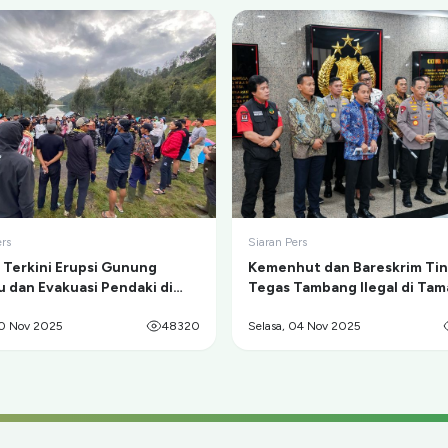
ers
Siaran Pers
i Terkini Erupsi Gunung
Kemenhut dan Bareskrim Ti
 dan Evakuasi Pendaki di
Tegas Tambang Ilegal di Ta
Kumbolo
Nasional Gunung Merapi
20 Nov 2025
48320
Selasa, 04 Nov 2025