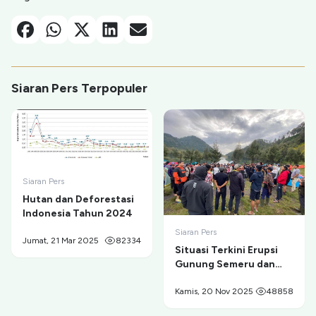
Facebook
Whatsapp
X-Twitter
Linkedin
Email
Siaran Pers Terpopuler
Siaran Pers
Hutan dan Deforestasi
Indonesia Tahun 2024
Siaran Pers
Jumat, 21 Mar 2025
82334
Situasi Terkini Erupsi
Gunung Semeru dan
Evakuasi Pendaki di
Ranu Kumbolo
Kamis, 20 Nov 2025
48858