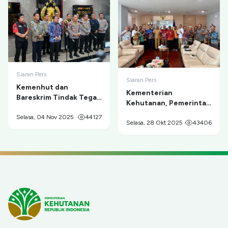
Siaran Pers
Siaran Pers
Kemenhut dan
Kementerian
Bareskrim Tindak Tegas
Kehutanan, Pemerintah
Tambang Ilegal di
Provinsi Papua, dan
Taman Nasional Gunung
Selasa, 04 Nov 2025
44127
Masyarakat Adat
Selasa, 28 Okt 2025
43406
Merapi
Sepakat Berdamai dan
Berkolaborasi untuk
Pelestarian
Cenderawasih serta
Pemberdayaan Ekonomi
Masyarakat