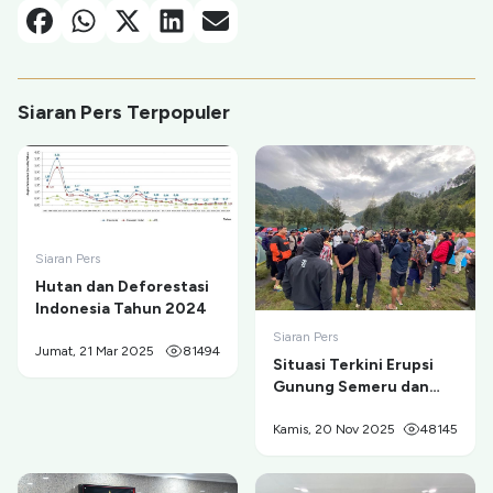
Facebook
Whatsapp
X-Twitter
Linkedin
Email
Siaran Pers Terpopuler
Siaran Pers
Hutan dan Deforestasi
Indonesia Tahun 2024
Siaran Pers
Jumat, 21 Mar 2025
81494
Situasi Terkini Erupsi
Gunung Semeru dan
Evakuasi Pendaki di
Ranu Kumbolo
Kamis, 20 Nov 2025
48145