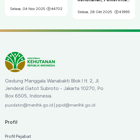
Tambang Ilegal di
Provinsi Papua, dan
Taman Nasional Gunung
Selasa, 04 Nov 2025
44702
Masyarakat Adat
Selasa, 28 Okt 2025
43995
Merapi
Sepakat Berdamai dan
Berkolaborasi untuk
Pelestarian
Cenderawasih serta
Pemberdayaan Ekonomi
Masyarakat
Gedung Manggala Wanabakti Blok I lt. 2, Jl.
Jenderal Gatot Subroto - Jakarta 10270, Po
Box 6505, Indonesia.
pusdatin@menlhk.go.id | ppid@menlhk.go.id
Profil
Profil Pejabat