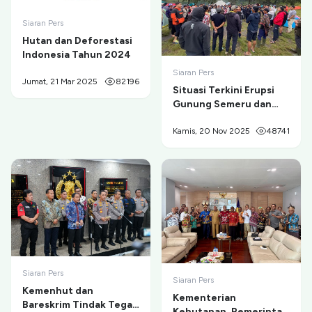
Siaran Pers
Hutan dan Deforestasi
Indonesia Tahun 2024
Siaran Pers
Jumat, 21 Mar 2025
82196
Situasi Terkini Erupsi
Gunung Semeru dan
Evakuasi Pendaki di
Ranu Kumbolo
Kamis, 20 Nov 2025
48741
Siaran Pers
Siaran Pers
Kemenhut dan
Kementerian
Bareskrim Tindak Tegas
Kehutanan, Pemerintah