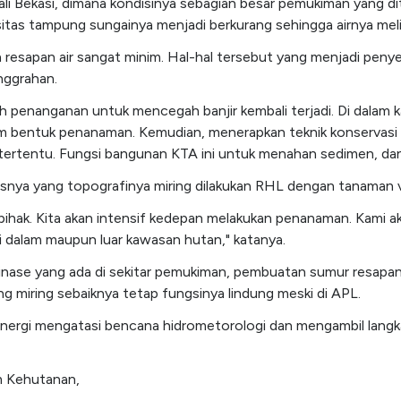
 Kali Bekasi, dimana kondisinya sebagian besar pemukiman yang
itas tampung sungainya menjadi berkurang sehingga airnya mel
an resapan air sangat minim. Hal-hal tersebut yang menjadi peny
nggrahan.
h penanganan untuk mencegah banjir kembali terjadi. Di dalam 
alam bentuk penanaman. Kemudian, menerapkan teknik konservasi
tertentu. Fungsi bangunan KTA ini untuk menahan sedimen, dan 
snya yang topografinya miring dilakukan RHL dengan tanaman ve
atu pihak. Kita akan intensif kedepan melakukan penanaman. Kami
 dalam maupun luar kawasan hutan," katanya.
nase yang ada di sekitar pemukiman, pembuatan sumur resapan da
ng miring sebaiknya tetap fungsinya lindung meski di APL.
sinergi mengatasi bencana hidrometorologi dan mengambil lang
m Kehutanan,