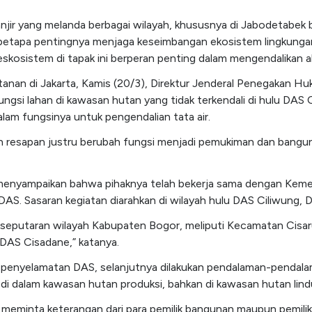
jir yang melanda berbagai wilayah, khususnya di Jabodetabek 
 betapa pentingnya menjaga keseimbangan ekosistem lingkung
kosistem di tapak ini berperan penting dalam mengendalikan ali
tanan di Jakarta, Kamis (20/3), Direktur Jenderal Penegakan 
ungsi lahan di kawasan hutan yang tidak terkendali di hulu DAS 
alam fungsinya untuk pengendalian tata air.
 resapan justru berubah fungsi menjadi pemukiman dan banguna
a menyampaikan bahwa pihaknya telah bekerja sama dengan Kem
. Sasaran kegiatan diarahkan di wilayah hulu DAS Ciliwung, DAS
di seputaran wilayah Kabupaten Bogor, meliputi Kecamatan Cisar
 DAS Cisadane,” katanya.
an penyelamatan DAS, selanjutnya dilakukan pendalaman-pendala
di dalam kawasan hutan produksi, bahkan di kawasan hutan lind
eminta keterangan dari para pemilik bangunan maupun pemilik