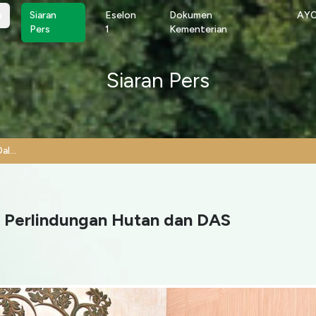
a
a
Siaran
Eselon
Dokumen
AY
Pers
1
Kementerian
Siaran Pers
Langkah Tegas Kemenhut Dalam Perlindungan Hutan dan DAS
 Perlindungan Hutan dan DAS