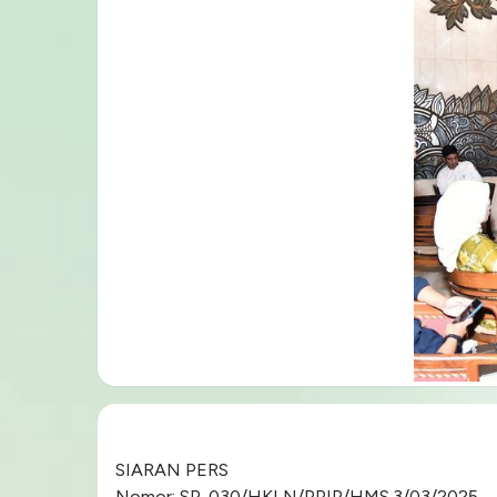
SIARAN PERS
Nomor: SP. 030/HKLN/PPIP/HMS.3/03/2025