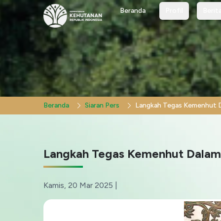
Profil
Berit
Beranda
Profil
Berit
Beranda
Siaran Pers
Langkah Tegas Kemenhut Dalam
Kamis, 20 Mar 2025
|