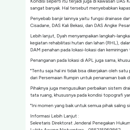
Kondisi seperti itu terjadi juga di kawasan DAS
sangat banyak. Hal tersebut menyebabkan kapas
Penyebab banjir lainnya yaitu fungsi drainase d
Cisadane, DAS Kali Bekasi, dan DAS Angke Pesa
Lebih lanjut, Dyah menyampaikan langkah-langka
kegiatan rehabilitasi hutan dan lahan (RHL), d
DAM penahan pada lokasi-lokasi dan kemiringan 
Penanganan pada lokasi di APL juga sama, khusu
"Tentu saja hal ini tidak bisa dikerjakan oleh s
dari Persemaian Rumpin untuk penanaman baik di
Pihaknya juga mengusulkan perbaikan sistem drai
tata ruang, khususnya pada kondisi topografi ya
"Ini momen yang baik untuk semua pihak saling 
Informasi Lebih Lanjut :
Sekretaris Direktorat Jenderal Penegakan Huku
Lukita Awang Nistyantara - 085215959862