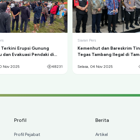
ers
Siaran Pers
i Terkini Erupsi Gunung
Kemenhut dan Bareskrim Ti
 dan Evakuasi Pendaki di
Tegas Tambang Ilegal di Ta
Kumbolo
Nasional Gunung Merapi
20 Nov 2025
48231
Selasa, 04 Nov 2025
Profil
Berita
Profil Pejabat
Artikel