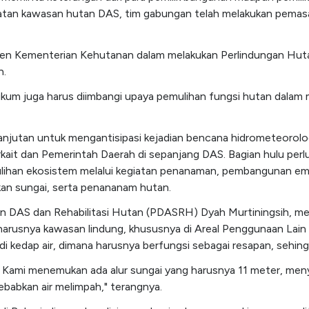
atan kawasan hutan DAS, tim gabungan telah melakukan pemasa
en Kementerian Kehutanan dalam melakukan Perlindungan Hutan
n.
ukum juga harus diimbangi upaya pemulihan fungsi hutan dalam
jutan untuk mengantisipasi kejadian bencana hidrometeorologi 
it dan Pemerintah Daerah di sepanjang DAS. Bagian hulu perlu d
lihan ekosistem melalui kegiatan penanaman, pembangunan embu
kan sungai, serta penananam hutan.
an DAS dan Rehabilitasi Hutan (PDASRH) Dyah Murtiningsih, m
ng harusnya kawasan lindung, khususnya di Areal Penggunaan Lai
 kedap air, dimana harusnya berfungsi sebagai resapan, sehingga
t. Kami menemukan ada alur sungai yang harusnya 11 meter, men
babkan air melimpah," terangnya.