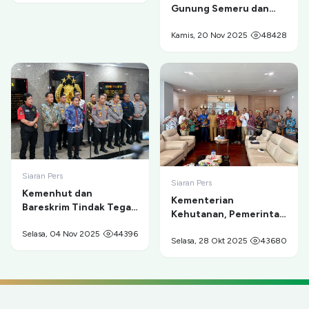
Gunung Semeru dan
Evakuasi Pendaki di
Ranu Kumbolo
Kamis, 20 Nov 2025
48428
Siaran Pers
Siaran Pers
Kemenhut dan
Kementerian
Bareskrim Tindak Tegas
Kehutanan, Pemerintah
Tambang Ilegal di
Provinsi Papua, dan
Taman Nasional Gunung
Selasa, 04 Nov 2025
44396
Masyarakat Adat
Selasa, 28 Okt 2025
43680
Merapi
Sepakat Berdamai dan
Berkolaborasi untuk
Pelestarian
Cenderawasih serta