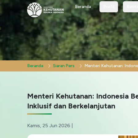
Profil
Berit
Beranda
Profil
Berit
Beranda
Siaran Pers
Menteri Kehutanan: Indonesia B
Inklusif dan Berkelanjutan
Kamis, 25 Jun 2026
|