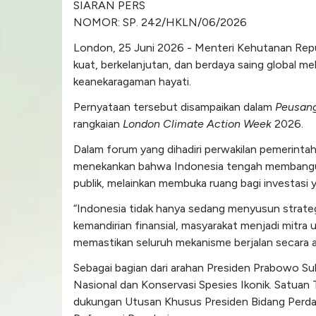
SIARAN PERS
NOMOR: SP. 242/HKLN/06/2026
London, 25 Juni 2026 - Menteri Kehutanan Repu
kuat, berkelanjutan, dan berdaya saing global m
keanekaragaman hayati.
Pernyataan tersebut disampaikan dalam
Peusang
rangkaian
London Climate Action Week
2026.
Dalam forum yang dihadiri perwakilan pemerinta
menekankan bahwa Indonesia tengah membangun 
publik, melainkan membuka ruang bagi investasi y
“Indonesia tidak hanya sedang menyusun strateg
kemandirian finansial, masyarakat menjadi mitra
memastikan seluruh mekanisme berjalan secara aku
Sebagai bagian dari arahan Presiden Prabowo S
Nasional dan Konservasi Spesies Ikonik. Satuan 
dukungan Utusan Khusus Presiden Bidang Perdag