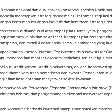
3 taman nasional dan dua lanskap konservasi spesies ikonik me
donesia menerapkan strategi ganda melalui reformasi regulasi 
angan instrumen keuangan inovatif dan kemitraan strategis den
n tersebut dibangun di atas empat pilar utama, yaitu pengem
a penguatan tata kelola dan sekretariat. Keempat pilar tersebu
ransparan, dan memiliki dasar sosial serta kelembagaan yang kua
emperkenalkan konsep
“Natural Ecosystems as a New Asset Cla
mpu menghasilkan manfaat ekonomi berkelanjutan sekaligus men
puti kredit karbon, kredit biodiversitas, obligasi konservasi s
bagai skema kemitraan pemerintah dan swasta. Pendekatan ini 
ngkatkan kesejahteraan masyarakat sekitar kawasan.
 memperkenalkan
Peusangan Elephant Conservation Initiative
(P
ektivitas habitat, dan pengembangan ekonomi masyarakat dapat
an konservasi berbasis investasi mampu menghasilkan manfaat