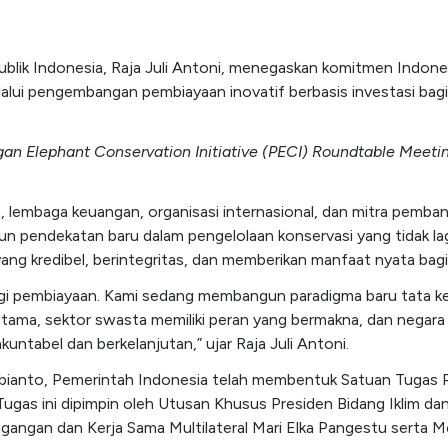
blik Indonesia, Raja Juli Antoni, menegaskan komitmen Indon
elalui pengembangan pembiayaan inovatif berbasis investasi ba
an Elephant Conservation Initiative (PECI) Roundtable Meeti
h, lembaga keuangan, organisasi internasional, dan mitra pemb
pendekatan baru dalam pengelolaan konservasi yang tidak l
ang kredibel, berintegritas, dan memberikan manfaat nyata bagi 
i pembiayaan. Kami sedang membangun paradigma baru tata kelo
 utama, sektor swasta memiliki peran yang bermakna, dan negar
ntabel dan berkelanjutan,” ujar Raja Juli Antoni.
ubianto, Pemerintah Indonesia telah membentuk Satuan Tugas 
Tugas ini dipimpin oleh Utusan Khusus Presiden Bidang Iklim d
angan dan Kerja Sama Multilateral Mari Elka Pangestu serta M