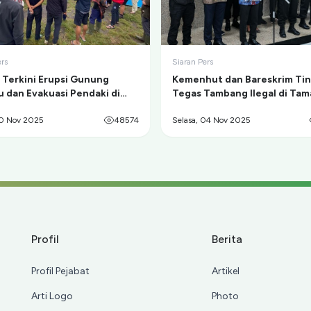
ers
Siaran Pers
i Terkini Erupsi Gunung
Kemenhut dan Bareskrim Ti
 dan Evakuasi Pendaki di
Tegas Tambang Ilegal di Ta
Kumbolo
Nasional Gunung Merapi
20 Nov 2025
48574
Selasa, 04 Nov 2025
Profil
Berita
Profil Pejabat
Artikel
Arti Logo
Photo