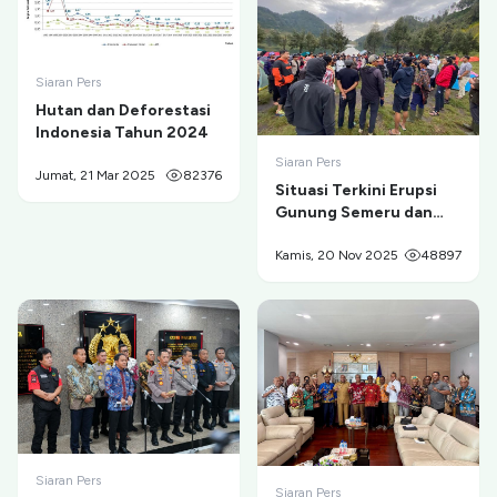
Siaran Pers
Hutan dan Deforestasi
Indonesia Tahun 2024
Siaran Pers
Jumat, 21 Mar 2025
82376
Situasi Terkini Erupsi
Gunung Semeru dan
Evakuasi Pendaki di
Ranu Kumbolo
Kamis, 20 Nov 2025
48897
Siaran Pers
Siaran Pers