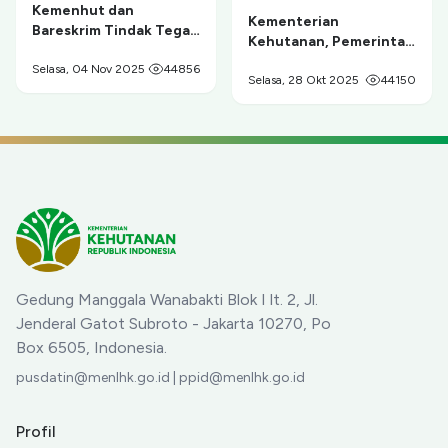
Kemenhut dan
Kementerian
Bareskrim Tindak Tegas
Kehutanan, Pemerintah
Tambang Ilegal di
Provinsi Papua, dan
Taman Nasional Gunung
Selasa, 04 Nov 2025
44856
Masyarakat Adat
Selasa, 28 Okt 2025
44150
Merapi
Sepakat Berdamai dan
Berkolaborasi untuk
Pelestarian
Cenderawasih serta
Pemberdayaan Ekonomi
Masyarakat
Gedung Manggala Wanabakti Blok I lt. 2, Jl.
Jenderal Gatot Subroto - Jakarta 10270, Po
Box 6505, Indonesia.
pusdatin@menlhk.go.id | ppid@menlhk.go.id
Profil