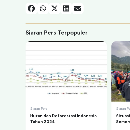
Facebook
Whatsapp
X-Twitter
Linkedin
Email
Siaran Pers Terpopuler
Siaran Pers
Siaran P
Hutan dan Deforestasi Indonesia
Situas
Tahun 2024
Semeru
Ranu 