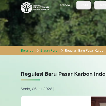
Profil
Berit
Beranda
Profil
Berit
Beranda
Siaran Pers
Regulasi Baru Pasar Karbon Ind
Senin, 06 Jul 2026
|