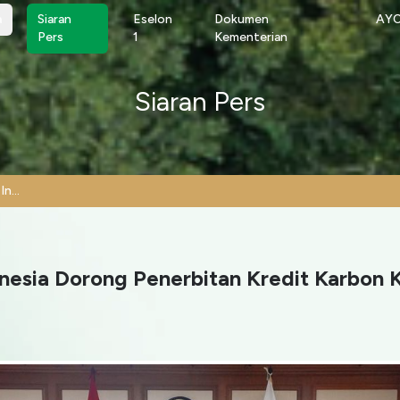
a
a
Siaran
Eselon
Dokumen
AY
Pers
1
Kementerian
Siaran Pers
Regulasi Baru Pasar Karbon Indonesia Dorong Penerbitan Kredit Karbon Kehutanan
onesia Dorong Penerbitan Kredit Karbon