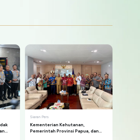
Siaran Pers
ndak
Kementerian Kehutanan,
man
Pemerintah Provinsi Papua, dan
Masyarakat Adat Sepakat Berdamai