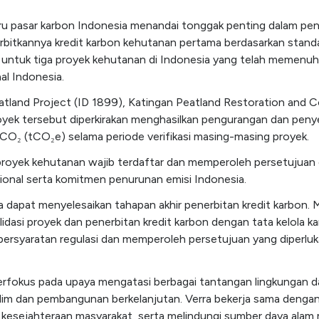
baru pasar karbon Indonesia menandai tonggak penting dalam pen
bitkannya kredit karbon kehutanan pertama berdasarkan standar
untuk tiga proyek kehutanan di Indonesia yang telah memenuhi
al Indonesia.
tland Project (ID 1899), Katingan Peatland Restoration and 
proyek tersebut diperkirakan menghasilkan pengurangan dan pen
CO₂ (tCO₂e) selama periode verifikasi masing-masing proyek.
 proyek kehutanan wajib terdaftar dan memperoleh persetujua
ional serta komitmen penurunan emisi Indonesia.
 dapat menyelesaikan tahapan akhir penerbitan kredit karbon. 
idasi proyek dan penerbitan kredit karbon dengan tata kelola k
persyaratan regulasi dan memperoleh persetujuan yang diperluk
 berfokus pada upaya mengatasi berbagai tantangan lingkungan 
iklim dan pembangunan berkelanjutan. Verra bekerja sama deng
kesejahteraan masyarakat, serta melindungi sumber daya alam 