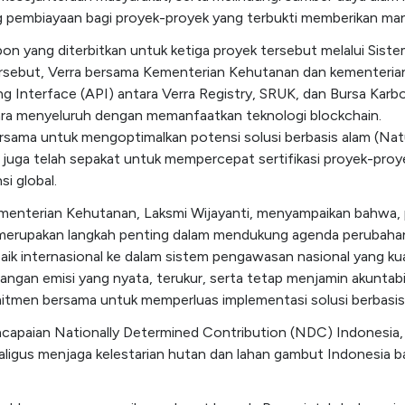
 pembiayaan bagi proyek-proyek yang terbukti memberikan manf
bon yang diterbitkan untuk ketiga proyek tersebut melalui Sist
ersebut, Verra bersama Kementerian Kehutanan dan kementeri
ng Interface (API) antara Verra Registry, SRUK, dan Bursa Kar
cara menyeluruh dengan memanfaatkan teknologi blockchain.
sama untuk mengoptimalkan potensi solusi berbasis alam (Na
 juga telah sepakat untuk mempercepat sertifikasi proyek-pro
si global.
ementerian Kehutanan, Laksmi Wijayanti, menyampaikan bahwa,
al merupakan langkah penting dalam mendukung agenda perubaha
baik internasional ke dalam sistem pengawasan nasional yang k
angan emisi yang nyata, terukur, serta tetap menjamin akuntab
omitmen bersama untuk memperluas implementasi solusi berbasis
ncapaian Nationally Determined Contribution (NDC) Indonesia,
aligus menjaga kelestarian hutan dan lahan gambut Indonesia 