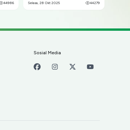
44986
dan Berkolaborasi untuk
Selasa, 28 Okt 2025
44279
Pelestarian Cenderawasih serta
Pemberdayaan Ekonomi
Masyarakat
Sosial Media
Facebook
Instagram
X-Twitter
Youtube