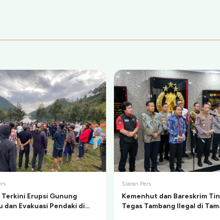
ers
Siaran Pers
i Terkini Erupsi Gunung
Kemenhut dan Bareskrim Ti
 dan Evakuasi Pendaki di
Tegas Tambang Ilegal di Ta
Kumbolo
Nasional Gunung Merapi