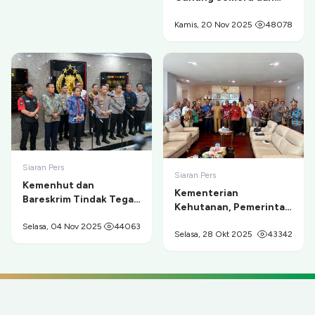
Evakuasi Pendaki di
Ranu Kumbolo
Kamis, 20 Nov 2025
48078
Siaran Pers
Siaran Pers
Kemenhut dan
Kementerian
Bareskrim Tindak Tegas
Kehutanan, Pemerintah
Tambang Ilegal di
Provinsi Papua, dan
Taman Nasional Gunung
Selasa, 04 Nov 2025
44063
Masyarakat Adat
Selasa, 28 Okt 2025
43342
Merapi
Sepakat Berdamai dan
Berkolaborasi untuk
Pelestarian
Cenderawasih serta
Pemberdayaan Ekonomi