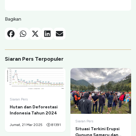
Bagikan
Facebook
Whatsapp
X-Twitter
Linkedin
Email
Siaran Pers Terpopuler
Siaran Pers
Hutan dan Deforestasi
Indonesia Tahun 2024
Siaran Pers
Jumat, 21 Mar 2025
81391
Situasi Terkini Erupsi
Gunung Semeru dan