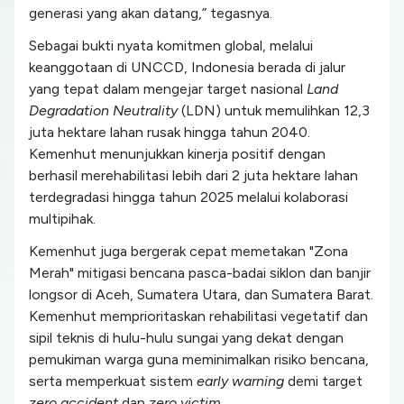
generasi yang akan datang,” tegasnya.
Sebagai bukti nyata komitmen global, melalui
keanggotaan di UNCCD, Indonesia berada di jalur
yang tepat dalam mengejar target nasional
Land
Degradation Neutrality
(LDN) untuk memulihkan 12,3
juta hektare lahan rusak hingga tahun 2040.
Kemenhut menunjukkan kinerja positif dengan
berhasil merehabilitasi lebih dari 2 juta hektare lahan
terdegradasi hingga tahun 2025 melalui kolaborasi
multipihak.
Kemenhut juga bergerak cepat memetakan "Zona
Merah" mitigasi bencana pasca-badai siklon dan banjir
longsor di Aceh, Sumatera Utara, dan Sumatera Barat.
Kemenhut memprioritaskan rehabilitasi vegetatif dan
sipil teknis di hulu-hulu sungai yang dekat dengan
pemukiman warga guna meminimalkan risiko bencana,
serta memperkuat sistem
early warning
demi target
zero accident
dan
zero victim
.