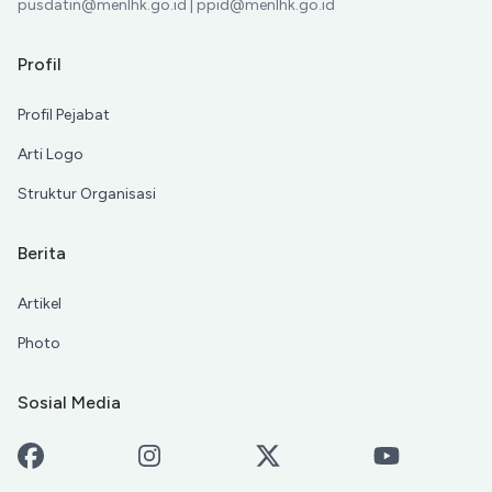
pusdatin@menlhk.go.id | ppid@menlhk.go.id
Profil
Profil Pejabat
Arti Logo
Struktur Organisasi
Berita
Artikel
Photo
Sosial Media
Facebook
Instagram
X-Twitter
Youtube