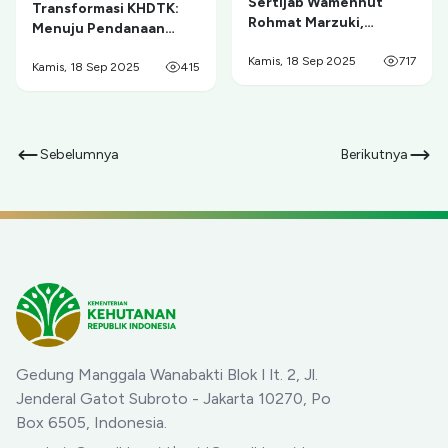
Sertijab Wamenhut
Transformasi KHDTK:
Rohmat Marzuki,
Menuju Pendanaan
Menhut: Pilot-Kopilot
Berkelanjutan dan
Bersama Pastikan Asta
Kamis, 18 Sep 2025
717
Pengelolaan Mandiri
Kamis, 18 Sep 2025
415
Cita
Sebelumnya
Berikutnya
Gedung Manggala Wanabakti Blok I lt. 2, Jl.
Jenderal Gatot Subroto - Jakarta 10270, Po
Box 6505, Indonesia.