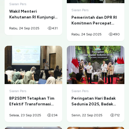
Siaran Pers
Siaran Pers
Wakil Menteri
Kehutanan RI Kunjungi
Pemerintah dan DPR RI
Perhutanan Sosial
Komitmen Percepat
Maluku, Dorong
Rabu, 24 Sep 2025
431
Reforma Agraria
Kearifan Lokal,
Rabu, 24 Sep 2025
490
Konservasi Hutan, dan
Kebangkitan Ekonomi
Hijau Indonesia
Siaran Pers
Siaran Pers
BP2SDM Tetapkan Tim
Peringatan Hari Badak
Efektif Transformasi
Sedunia 2025, Badak
Organisasi dan Susun
Lestari Bumi Berseri
Rencana Kerja Empat
Selasa, 23 Sep 2025
234
Senin, 22 Sep 2025
712
Pilar Strategis