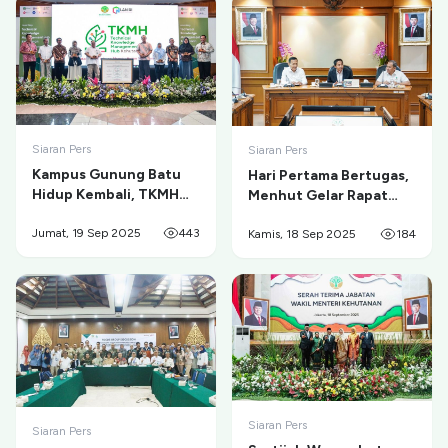
Siaran Pers
Siaran Pers
Kampus Gunung Batu
Hari Pertama Bertugas,
Hidup Kembali, TKMH
Menhut Gelar Rapat
Kehutanan Resmi
Pimpinan Bersama
Diluncurkan
Jumat, 19 Sep 2025
443
Wamenhut
Kamis, 18 Sep 2025
184
Siaran Pers
Siaran Pers